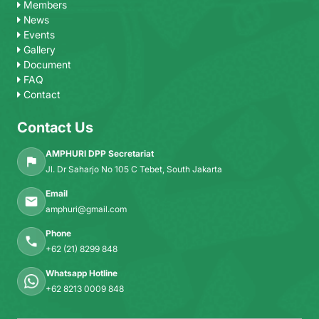
Members
News
Events
Gallery
Document
FAQ
Contact
Contact Us
AMPHURI DPP Secretariat
Jl. Dr Saharjo No 105 C Tebet, South Jakarta
Email
amphuri@gmail.com
Phone
+62 (21) 8299 848
Whatsapp Hotline
+62 8213 0009 848