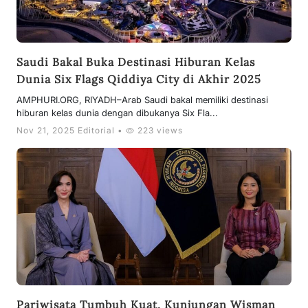
Saudi Bakal Buka Destinasi Hiburan Kelas
Dunia Six Flags Qiddiya City di Akhir 2025
AMPHURI.ORG, RIYADH–Arab Saudi bakal memiliki destinasi
hiburan kelas dunia dengan dibukanya Six Fla...
Nov 21, 2025 Editorial •
223 views
Pariwisata Tumbuh Kuat, Kunjungan Wisman