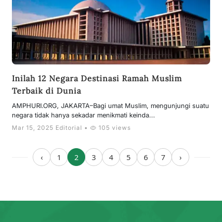
Inilah 12 Negara Destinasi Ramah Muslim
Terbaik di Dunia
AMPHURI.ORG, JAKARTA–Bagi umat Muslim, mengunjungi suatu
negara tidak hanya sekadar menikmati keinda...
Mar 15, 2025 Editorial •
105 views
‹
1
2
3
4
5
6
7
›