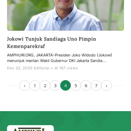
Jokowi Tunjuk Sandiaga Uno Pimpin
Kemenparekraf
AMPHURI.ORG, JAKARTA–Presiden Joko Widodo (Jokowi)
menunjuk mantan Wakil Gubernur DKI Jakarta Sandia...
Dec 22, 2020 Editorial •
187 views
‹
1
2
3
4
5
6
7
›