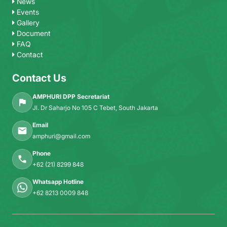
News
Events
Gallery
Document
FAQ
Contact
Contact Us
AMPHURI DPP Secretariat
Jl. Dr Saharjo No 105 C Tebet, South Jakarta
Email
amphuri@gmail.com
Phone
+62 (21) 8299 848
Whatsapp Hotline
+62 8213 0009 848