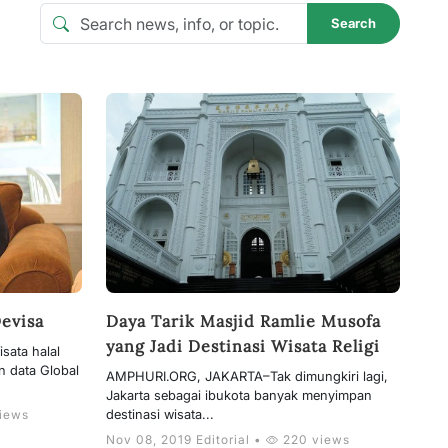
Search
evisa
Daya Tarik Masjid Ramlie Musofa
yang Jadi Destinasi Wisata Religi
ata halal
n data Global
AMPHURI.ORG, JAKARTA–Tak dimungkiri lagi,
Jakarta sebagai ibukota banyak menyimpan
destinasi wisata...
iews
Nov 08, 2019 Editorial •
220 views