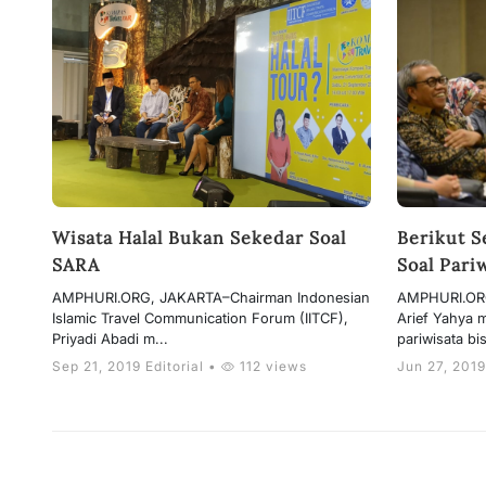
Wisata Halal Bukan Sekedar Soal
Berikut 
SARA
Soal Pari
AMPHURI.ORG, JAKARTA–Chairman Indonesian
AMPHURI.ORG
Islamic Travel Communication Forum (IITCF),
Arief Yahya 
Priyadi Abadi m...
pariwisata bi
Sep 21, 2019 Editorial •
112 views
Jun 27, 2019