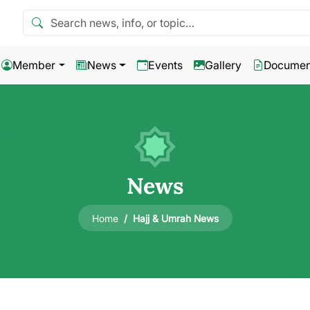
Search news
Member
News
Events
Gallery
Documen
News
Hajj & Umrah News
Home