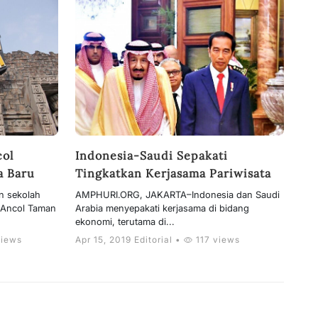
col
Indonesia-Saudi Sepakati
a Baru
Tingkatkan Kerjasama Pariwisata
n sekolah
AMPHURI.ORG, JAKARTA–Indonesia dan Saudi
 Ancol Taman
Arabia menyepakati kerjasama di bidang
ekonomi, terutama di...
views
Apr 15, 2019 Editorial •
117 views