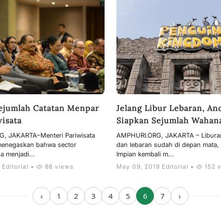
Sejumlah Catatan Menpar
Jelang Libur Lebaran, An
wisata
Siapkan Sejumlah Wahan
, JAKARTA–Menteri Pariwisata
AMPHURI.ORG, JAKARTA – Libura
menegaskan bahwa sector
dan lebaran sudah di depan mata,
sa menjadi...
Impian kembali m...
 Editorial •
86 views
May 09, 2019 Editorial •
152 
‹
1
2
3
4
5
6
7
›