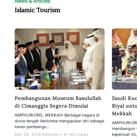
News & Articles
Islamic Tourism
Pembangunan Museum Rasulullah
Saudi Kuc
di Cimanggis Segera Dimulai
Riyal unt
Mekkah
AMPHURI.ORG, MEKKAH–Berbagai negara di
dunia tengah berlomba mengajukan diri sebagai
AMPHURI.ORG
lokasi pembangu...
membangun w
keperluan ini
Dec 24, 2019 Editorial •
102 views