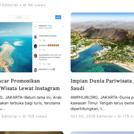
 Editorial •
94 views
ncar Promosikan
Impian Dunia Pariwisata
 Wisata Lewat Instagram
Saudi
, JAKARTA–Belum lama ini, Arab
AMPHURI.ORG, JAKARTA–Dunia pa
kan terbuka bagi turis, terutama
kawasan Timur Tengah terus berb
...
diperhitungkan, t...
 Editorial •
108 views
Oct 05, 2019 Editorial •
175 v