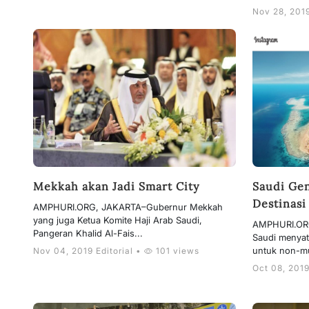
Nov 28, 2019
Mekkah akan Jadi Smart City
Saudi Ge
Destinasi
AMPHURI.ORG, JAKARTA–Gubernur Mekkah
yang juga Ketua Komite Haji Arab Saudi,
AMPHURI.ORG
Pangeran Khalid Al-Fais...
Saudi menyata
untuk non-mu
Nov 04, 2019 Editorial •
101 views
Oct 08, 2019