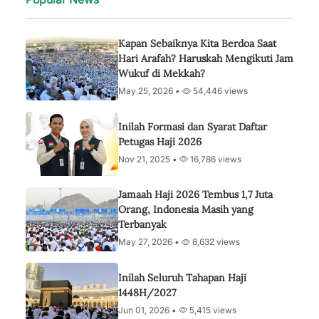
Kapan Sebaiknya Kita Berdoa Saat
Hari Arafah? Haruskah Mengikuti Jam
Wukuf di Mekkah?
May 25, 2026 •
54,446 views
Inilah Formasi dan Syarat Daftar
Petugas Haji 2026
Nov 21, 2025 •
16,786 views
Jamaah Haji 2026 Tembus 1,7 Juta
Orang, Indonesia Masih yang
Terbanyak
May 27, 2026 •
8,632 views
Inilah Seluruh Tahapan Haji
1448H/2027
Jun 01, 2026 •
5,415 views