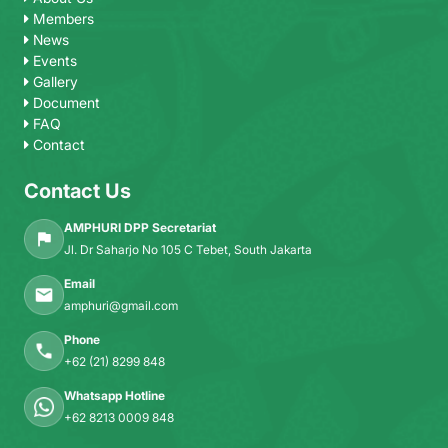
Members
News
Events
Gallery
Document
FAQ
Contact
Contact Us
AMPHURI DPP Secretariat
Jl. Dr Saharjo No 105 C Tebet, South Jakarta
Email
amphuri@gmail.com
Phone
+62 (21) 8299 848
Whatsapp Hotline
+62 8213 0009 848