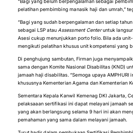
“Bagi yang belum berpengalaman sebagai pembim
pelatihan pembimbing manasik haji dan umrah,” te
“Bagi yang sudah berpengalaman dan setiap tahun
sebagai LSP atau
Assessment Center
untuk langsun
Asesi cukup menunjukkan porto folio. Bila ada uni
mengikuti pelatihan khusus unit kompetensi yang 
Di penghujung sambutan, Firman juga menyampai
sama dengan Komite Nasional Disabilitas (KND) 
jamaah haji disabilitas. “Semoga upaya AMPHURI in
khususnya Kementerian Agama dan Kementerian Kes
Sementara Kepala Kanwil Kemenag DKI Jakarta, C
pelaksaaan sertifikasi ini dapat melayani jamaah se
yang akan berlangsung selama 9 hari ini akan me
pemahaman yang sama dalam melayani jamaah.
Turut hadir dalam pembukaan Sertifikasi Pembimbi