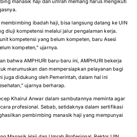
bing manasik haji dan umrah memang harus mengikuti
gasnya.
 membimbing ibadah haji, bisa langsung datang ke UIN
g diuji kompetensi melalui jalur pengalaman kerja.
t-unit kompetensi yang belum kompeten, baru Asesi
belum kompeten,” ujarnya.
kan bahwa AMPHURI baru-baru ini, AMPHURI bekerja
untuk merumuskan dan mempersiapkan pelayanan bagi
i juga didukung oleh Pemerintah, dalam hal ini
ehatan,” ujarnya berharap.
ecep Khairul Anwar dalam sambutannya meminta agar
cara profesional. Sebab, setidaknya dalam sertifikasi
nghasilkan pembimbing manasik haji yang mempunyai
ng Manasik Haji dan Umrah Profesional, Rektor UIN