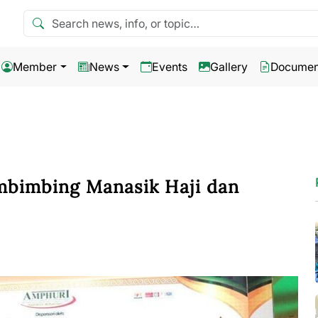
Search news
Member
News
Events
Gallery
Documen
mbimbing Manasik Haji dan