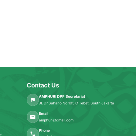
Contact Us
AMPHURI DPP Secretariat
Jl. Dr Saharjo No 105 C Tebet, South Jakarta
Email
amphuri@gmail.com
Phone
t