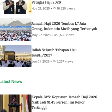
Petugas Haji 2026
Nov 21, 2025 •
16,520 views
Jamaah Haji 2026 Tembus 1,7 Juta
Orang, Indonesia Masih yang Terbanyak
May 27, 2026 •
8,533 views
Inilah Seluruh Tahapan Haji
1448H/2027
Jun 01, 2026 •
5,267 views
Latest News
Kepala BPS: Kepuasan Jamaah Haji 2026
Naik Jadi 91,45 Persen, Ini Rekor
Tertinggi