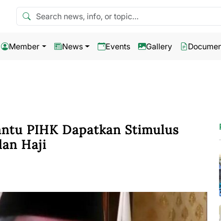
Search news
Member
News
Events
Gallery
Documen
ntu PIHK Dapatkan Stimulus
an Haji