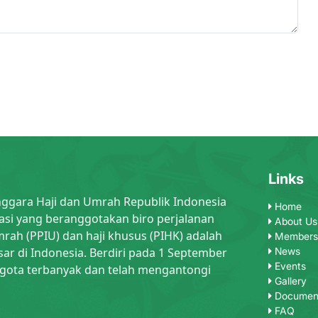
Links
nggara Haji dan Umrah Republik Indonesia
Home
asi yang beranggotakan biro perjalanan
About Us
rah (PPIU) dan haji khusus (PIHK) adalah
Members
sar di Indonesia. Berdiri pada 1 September
News
Events
gota terbanyak dan telah mengantongi
Gallery
Documen
FAQ