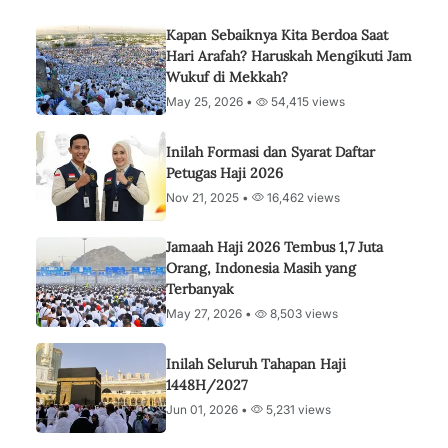
Kapan Sebaiknya Kita Berdoa Saat
Hari Arafah? Haruskah Mengikuti Jam
Wukuf di Mekkah?
May 25, 2026 •
54,415 views
Inilah Formasi dan Syarat Daftar
Petugas Haji 2026
Nov 21, 2025 •
16,462 views
Jamaah Haji 2026 Tembus 1,7 Juta
Orang, Indonesia Masih yang
Terbanyak
May 27, 2026 •
8,503 views
Inilah Seluruh Tahapan Haji
1448H/2027
Jun 01, 2026 •
5,231 views