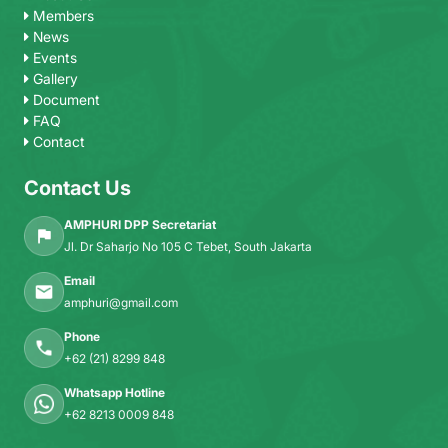
Members
News
Events
Gallery
Document
FAQ
Contact
Contact Us
AMPHURI DPP Secretariat
Jl. Dr Saharjo No 105 C Tebet, South Jakarta
Email
amphuri@gmail.com
Phone
+62 (21) 8299 848
Whatsapp Hotline
+62 8213 0009 848