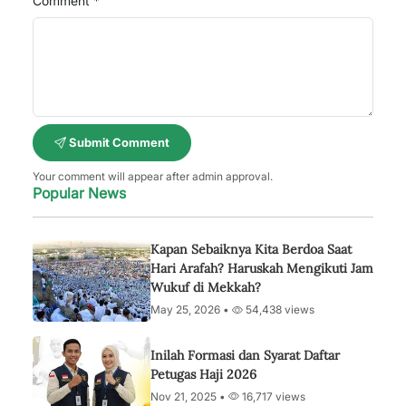
Comment *
Submit Comment
Your comment will appear after admin approval.
Popular News
Kapan Sebaiknya Kita Berdoa Saat
Hari Arafah? Haruskah Mengikuti Jam
Wukuf di Mekkah?
May 25, 2026 •
54,438 views
Inilah Formasi dan Syarat Daftar
Petugas Haji 2026
Nov 21, 2025 •
16,717 views