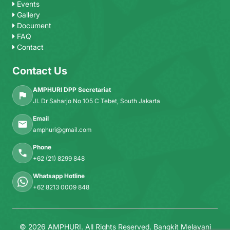
Events
Gallery
Document
FAQ
Contact
Contact Us
AMPHURI DPP Secretariat
Jl. Dr Saharjo No 105 C Tebet, South Jakarta
Email
amphuri@gmail.com
Phone
+62 (21) 8299 848
Whatsapp Hotline
+62 8213 0009 848
© 2026 AMPHURI. All Rights Reserved.
Bangkit Melayani