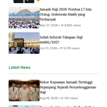
Jamaah Haji 2026 Tembus 1,7 Juta
Orang, Indonesia Masih yang
Terbanyak
May 27, 2026 •
8,605 views
Inilah Seluruh Tahapan Haji
1448H/2027
Jun 01, 2026 •
5,376 views
Latest News
Rekor Kepuasan Jamaah Tertinggi
Sepanjang Sejarah Penyelenggaraan
Haji
Aug 06, 2026 •
140 views