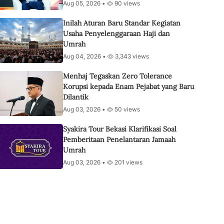
Aug 05, 2026 •
90 views
Inilah Aturan Baru Standar Kegiatan
Usaha Penyelenggaraan Haji dan
Umrah
Aug 04, 2026 •
3,343 views
Menhaj Tegaskan Zero Tolerance
Korupsi kepada Enam Pejabat yang Baru
Dilantik
Aug 03, 2026 •
50 views
Syakira Tour Bekasi Klarifikasi Soal
Pemberitaan Penelantaran Jamaah
Umrah
Aug 03, 2026 •
201 views