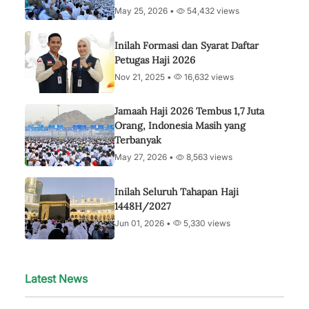
May 25, 2026 •
54,432 views
Inilah Formasi dan Syarat Daftar
Petugas Haji 2026
Nov 21, 2025 •
16,632 views
Jamaah Haji 2026 Tembus 1,7 Juta
Orang, Indonesia Masih yang
Terbanyak
May 27, 2026 •
8,563 views
Inilah Seluruh Tahapan Haji
1448H/2027
Jun 01, 2026 •
5,330 views
Latest News