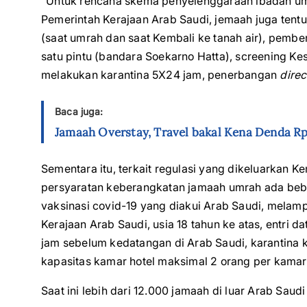
“Untuk rencana skema penyelenggaraan ibadah umr
Pemerintah Kerajaan Arab Saudi, jemaah juga tentu
(saat umrah dan saat Kembali ke tanah air), pemb
satu pintu (bandara Soekarno Hatta), screening K
melakukan karantina 5X24 jam, penerbangan
direc
Baca juga:
Jamaah Overstay, Travel bakal Kena Denda Rp
Sementara itu, terkait regulasi yang dikeluarkan 
persyaratan keberangkatan jamaah umrah ada beber
vaksinasi covid-19 yang diakui Arab Saudi, melampi
Kerajaan Arab Saudi, usia 18 tahun ke atas, entri 
jam sebelum kedatangan di Arab Saudi, karantina k
kapasitas kamar hotel maksimal 2 orang per kamar
Saat ini lebih dari 12.000 jamaah di luar Arab Sau