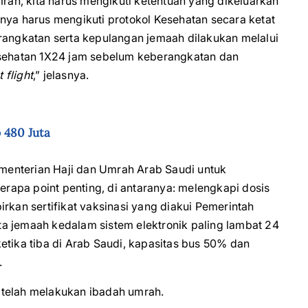
ah, kita harus mengikuti ketentuan yang dikeluarkan
nya harus mengikuti protokol Kesehatan secara ketat
erangkatan serta kepulangan jemaah dilakukan melalui
esehatan 1X24 jam sebelum keberangkatan dan
t flight
,” jelasnya.
 480 Juta
Kementerian Haji dan Umrah Arab Saudi untuk
apa point penting, di antaranya: melengkapi dosis
rkan sertifikat vaksinasi yang diakui Pemerintah
data jemaah kedalam sistem elektronik paling lambat 24
etika tiba di Arab Saudi, kapasitas bus 50% dan
.
di telah melakukan ibadah umrah.