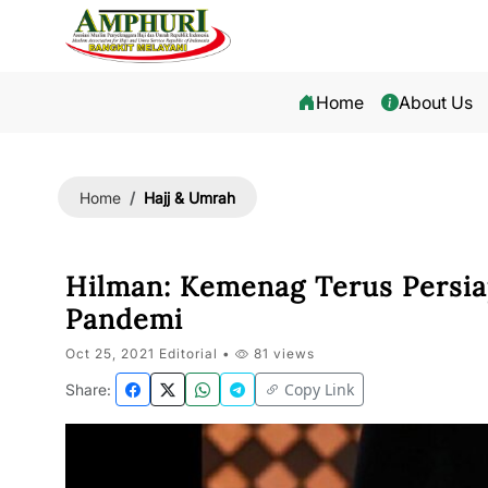
Home
About Us
Hajj & Umrah
Home
Hilman: Kemenag Terus Persia
Pandemi
Oct 25, 2021 Editorial •
81 views
Copy Link
Share: