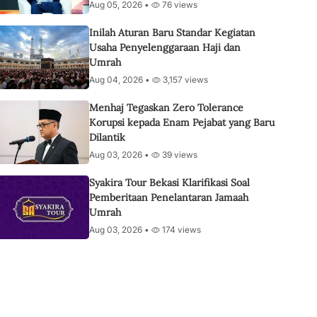
Aug 05, 2026 •
76 views
Inilah Aturan Baru Standar Kegiatan
Usaha Penyelenggaraan Haji dan
Umrah
Aug 04, 2026 •
3,157 views
Menhaj Tegaskan Zero Tolerance
Korupsi kepada Enam Pejabat yang Baru
Dilantik
Aug 03, 2026 •
39 views
Syakira Tour Bekasi Klarifikasi Soal
Pemberitaan Penelantaran Jamaah
Umrah
Aug 03, 2026 •
174 views