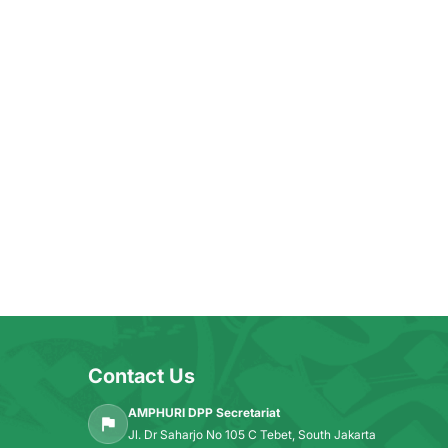
Contact Us
AMPHURI DPP Secretariat
Jl. Dr Saharjo No 105 C Tebet, South Jakarta