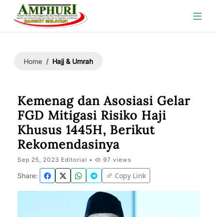
Hajj & Umrah
Home
Kemenag dan Asosiasi Gelar
FGD Mitigasi Risiko Haji
Khusus 1445H, Berikut
Rekomendasinya
Sep 25, 2023 Editorial •
97 views
Copy Link
Share: