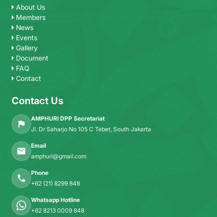
About Us
Members
News
Events
Gallery
Document
FAQ
Contact
Contact Us
AMPHURI DPP Secretariat
Jl. Dr Saharjo No 105 C Tebet, South Jakarta
Email
amphuri@gmail.com
Phone
+62 (21) 8299 848
Whatsapp Hotline
+62 8213 0009 848