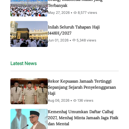
Terbanyak
May 27, 2026 •
8,577 views
Inilah Seluruh Tahapan Haji
1448H/2027
Jun 01, 2026 •
5,348 views
Latest News
Rekor Kepuasan Jamaah Tertinggi
Sepanjang Sejarah Penyelenggaraan
Haji
Aug 06, 2026 •
136 views
Kemenhaj Umumkan Daftar Calhaj
2027, Menhaj Minta Jamaah Jaga Fisik
dan Mental