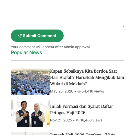
Submit Comment
Your comment will appear after admin approval.
Popular News
Kapan Sebaiknya Kita Berdoa Saat
Hari Arafah? Haruskah Mengikuti Jam
Wukuf di Mekkah?
May 25, 2026 •
54,416 views
Inilah Formasi dan Syarat Daftar
Petugas Haji 2026
Nov 21, 2025 •
16,468 views