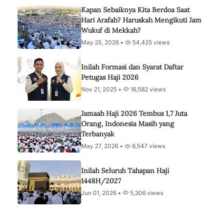
Kapan Sebaiknya Kita Berdoa Saat
Hari Arafah? Haruskah Mengikuti Jam
Wukuf di Mekkah?
May 25, 2026 •
54,425 views
Inilah Formasi dan Syarat Daftar
Petugas Haji 2026
Nov 21, 2025 •
16,582 views
Jamaah Haji 2026 Tembus 1,7 Juta
Orang, Indonesia Masih yang
Terbanyak
May 27, 2026 •
8,547 views
Inilah Seluruh Tahapan Haji
1448H/2027
Jun 01, 2026 •
5,306 views