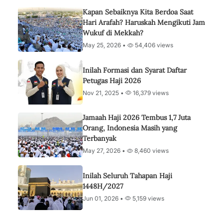
Kapan Sebaiknya Kita Berdoa Saat
Hari Arafah? Haruskah Mengikuti Jam
Wukuf di Mekkah?
May 25, 2026 •
54,406 views
Inilah Formasi dan Syarat Daftar
Petugas Haji 2026
Nov 21, 2025 •
16,379 views
Jamaah Haji 2026 Tembus 1,7 Juta
Orang, Indonesia Masih yang
Terbanyak
May 27, 2026 •
8,460 views
Inilah Seluruh Tahapan Haji
1448H/2027
Jun 01, 2026 •
5,159 views