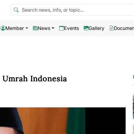
Search news
Member
News
Events
Gallery
Documen
h Umrah Indonesia