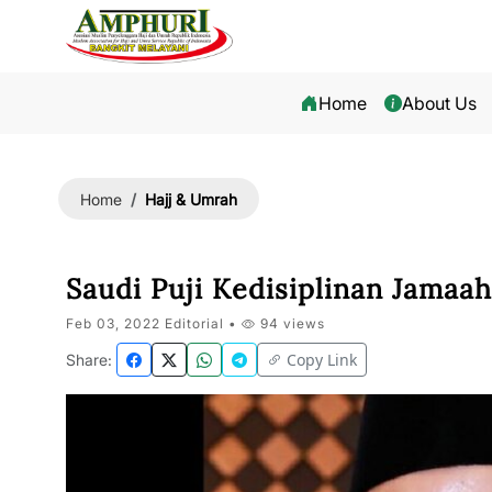
Home
About Us
Hajj & Umrah
Home
Saudi Puji Kedisiplinan Jamaa
Feb 03, 2022 Editorial •
94 views
Copy Link
Share: