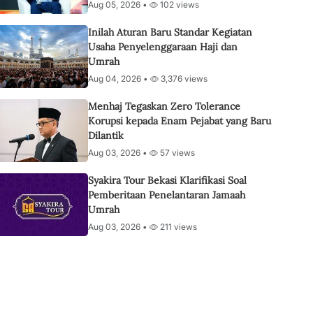
Aug 05, 2026 •
102 views
Inilah Aturan Baru Standar Kegiatan
Usaha Penyelenggaraan Haji dan
Umrah
Aug 04, 2026 •
3,376 views
Menhaj Tegaskan Zero Tolerance
Korupsi kepada Enam Pejabat yang Baru
Dilantik
Aug 03, 2026 •
57 views
Syakira Tour Bekasi Klarifikasi Soal
Pemberitaan Penelantaran Jamaah
Umrah
Aug 03, 2026 •
211 views