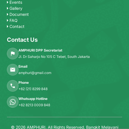
Events
Gallery
Document
FAQ
Contact
Contact Us
AMPHURI DPP Secretariat
Jl. Dr Saharjo No 105 C Tebet, South Jakarta
Email
amphuri@gmail.com
Phone
+62 (21) 8299 848
Whatsapp Hotline
+62 8213 0009 848
© 2026 AMPHURI. All Rights Reserved.
Bangkit Melayani