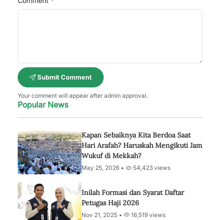
Comment *
Submit Comment
Your comment will appear after admin approval.
Popular News
Kapan Sebaiknya Kita Berdoa Saat
Hari Arafah? Haruskah Mengikuti Jam
Wukuf di Mekkah?
May 25, 2026 •
54,423 views
Inilah Formasi dan Syarat Daftar
Petugas Haji 2026
Nov 21, 2025 •
16,519 views