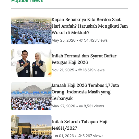
Popular News
Kapan Sebaiknya Kita Berdoa Saat
Hari Arafah? Haruskah Mengikuti Jam
Wukuf di Mekkah?
May 25, 2026 •
54,423 views
Inilah Formasi dan Syarat Daftar
Petugas Haji 2026
Nov 21, 2025 •
16,519 views
Jamaah Haji 2026 Tembus 1,7 Juta
Orang, Indonesia Masih yang
Terbanyak
May 27, 2026 •
8,531 views
Inilah Seluruh Tahapan Haji
1448H/2027
Jun 01, 2026 •
5,267 views