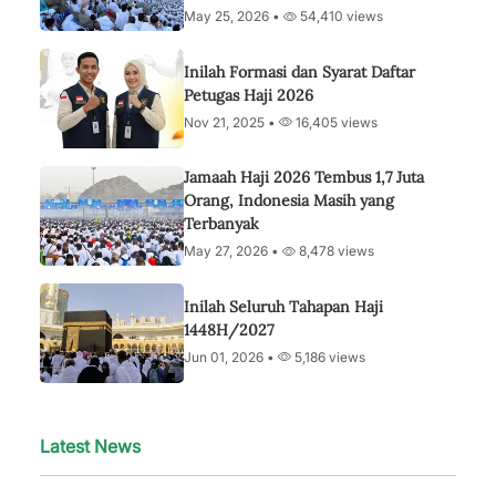
May 25, 2026 •
54,410 views
Inilah Formasi dan Syarat Daftar
Petugas Haji 2026
Nov 21, 2025 •
16,405 views
Jamaah Haji 2026 Tembus 1,7 Juta
Orang, Indonesia Masih yang
Terbanyak
May 27, 2026 •
8,478 views
Inilah Seluruh Tahapan Haji
1448H/2027
Jun 01, 2026 •
5,186 views
Latest News