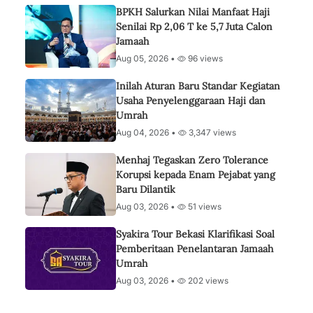
BPKH Salurkan Nilai Manfaat Haji
Senilai Rp 2,06 T ke 5,7 Juta Calon
Jamaah
Aug 05, 2026 •
96 views
Inilah Aturan Baru Standar Kegiatan
Usaha Penyelenggaraan Haji dan
Umrah
Aug 04, 2026 •
3,347 views
Menhaj Tegaskan Zero Tolerance
Korupsi kepada Enam Pejabat yang
Baru Dilantik
Aug 03, 2026 •
51 views
Syakira Tour Bekasi Klarifikasi Soal
Pemberitaan Penelantaran Jamaah
Umrah
Aug 03, 2026 •
202 views