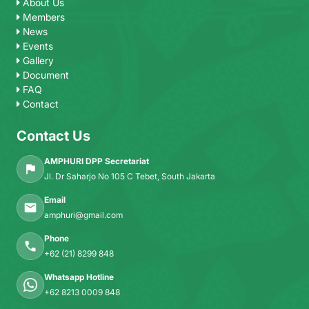
About Us
Members
News
Events
Gallery
Document
FAQ
Contact
Contact Us
AMPHURI DPP Secretariat
Jl. Dr Saharjo No 105 C Tebet, South Jakarta
Email
amphuri@gmail.com
Phone
+62 (21) 8299 848
Whatsapp Hotline
+62 8213 0009 848