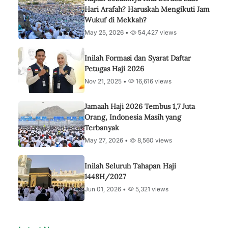
Hari Arafah? Haruskah Mengikuti Jam
Wukuf di Mekkah?
May 25, 2026 •
54,427 views
Inilah Formasi dan Syarat Daftar
Petugas Haji 2026
Nov 21, 2025 •
16,616 views
Jamaah Haji 2026 Tembus 1,7 Juta
Orang, Indonesia Masih yang
Terbanyak
May 27, 2026 •
8,560 views
Inilah Seluruh Tahapan Haji
1448H/2027
Jun 01, 2026 •
5,321 views