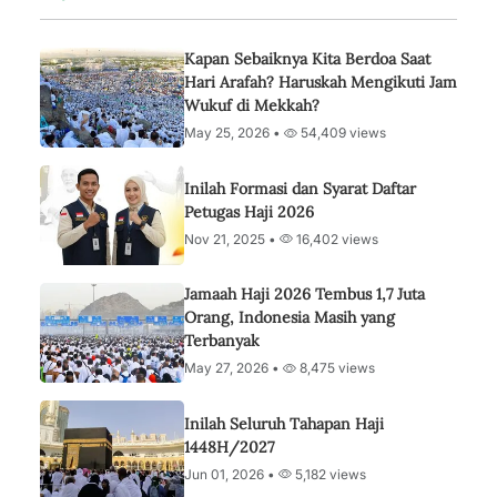
Kapan Sebaiknya Kita Berdoa Saat
Hari Arafah? Haruskah Mengikuti Jam
Wukuf di Mekkah?
May 25, 2026 •
54,409 views
Inilah Formasi dan Syarat Daftar
Petugas Haji 2026
Nov 21, 2025 •
16,402 views
Jamaah Haji 2026 Tembus 1,7 Juta
Orang, Indonesia Masih yang
Terbanyak
May 27, 2026 •
8,475 views
Inilah Seluruh Tahapan Haji
1448H/2027
Jun 01, 2026 •
5,182 views