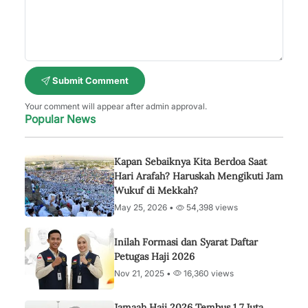
Submit Comment
Your comment will appear after admin approval.
Popular News
Kapan Sebaiknya Kita Berdoa Saat
Hari Arafah? Haruskah Mengikuti Jam
Wukuf di Mekkah?
May 25, 2026 •
54,398 views
Inilah Formasi dan Syarat Daftar
Petugas Haji 2026
Nov 21, 2025 •
16,360 views
Jamaah Haji 2026 Tembus 1,7 Juta