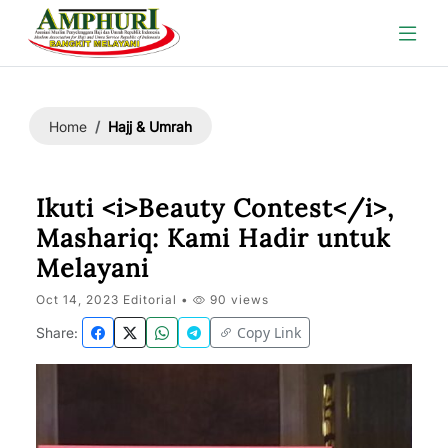
Hajj & Umrah
Home
Ikuti <i>Beauty Contest</i>,
Mashariq: Kami Hadir untuk
Melayani
Oct 14, 2023 Editorial •
90 views
Copy Link
Share: