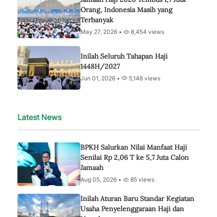
Orang, Indonesia Masih yang
Terbanyak
May 27, 2026 •
8,454 views
Inilah Seluruh Tahapan Haji
1448H/2027
Jun 01, 2026 •
5,148 views
Latest News
BPKH Salurkan Nilai Manfaat Haji
Senilai Rp 2,06 T ke 5,7 Juta Calon
Jamaah
Aug 05, 2026 •
85 views
Inilah Aturan Baru Standar Kegiatan
Usaha Penyelenggaraan Haji dan