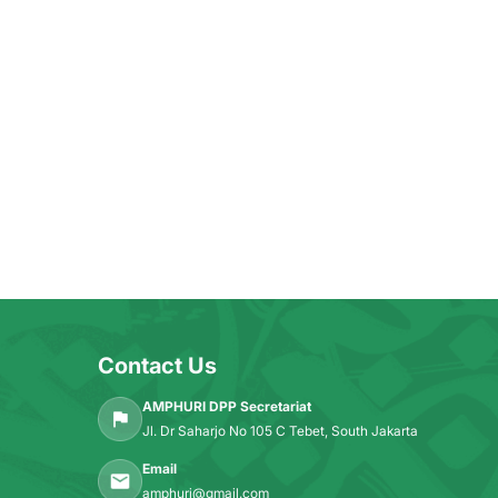
Contact Us
AMPHURI DPP Secretariat
Jl. Dr Saharjo No 105 C Tebet, South Jakarta
Email
amphuri@gmail.com