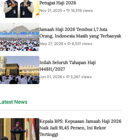
Petugas Haji 2026
Nov 21, 2025 •
16,519 views
Jamaah Haji 2026 Tembus 1,7 Juta
Orang, Indonesia Masih yang Terbanyak
May 27, 2026 •
8,531 views
Inilah Seluruh Tahapan Haji
1448H/2027
Jun 01, 2026 •
5,267 views
Latest News
Kepala BPS: Kepuasan Jamaah Haji 2026
Naik Jadi 91,45 Persen, Ini Rekor
Tertinggi