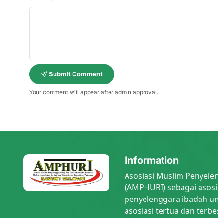
Submit Comment
Your comment will appear after admin approval.
Information
Asosiasi Muslim Penyele
(AMPHURI) sebagai asosi
penyelenggara ibadah um
asosiasi tertua dan terbe