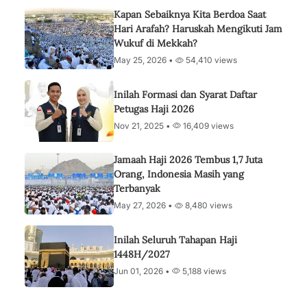
Kapan Sebaiknya Kita Berdoa Saat
Hari Arafah? Haruskah Mengikuti Jam
Wukuf di Mekkah?
May 25, 2026 •
54,410 views
Inilah Formasi dan Syarat Daftar
Petugas Haji 2026
Nov 21, 2025 •
16,409 views
Jamaah Haji 2026 Tembus 1,7 Juta
Orang, Indonesia Masih yang
Terbanyak
May 27, 2026 •
8,480 views
Inilah Seluruh Tahapan Haji
1448H/2027
Jun 01, 2026 •
5,188 views