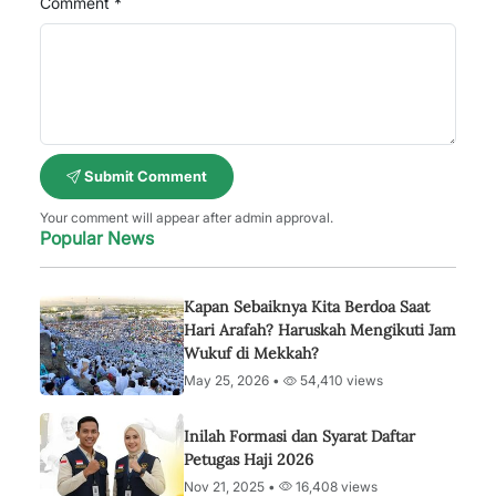
Comment *
Submit Comment
Your comment will appear after admin approval.
Popular News
Kapan Sebaiknya Kita Berdoa Saat
Hari Arafah? Haruskah Mengikuti Jam
Wukuf di Mekkah?
May 25, 2026 •
54,410 views
Inilah Formasi dan Syarat Daftar
Petugas Haji 2026
Nov 21, 2025 •
16,408 views