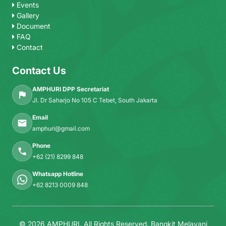
Events
Gallery
Document
FAQ
Contact
Contact Us
AMPHURI DPP Secretariat
Jl. Dr Saharjo No 105 C Tebet, South Jakarta
Email
amphuri@gmail.com
Phone
+62 (21) 8299 848
Whatsapp Hotline
+62 8213 0009 848
© 2026 AMPHURI. All Rights Reserved.
Bangkit Melayani