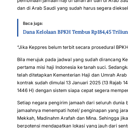
pembinaan jamaah haji di tanah air dan di Arab Sa
dan di Arab Saudi yang sudah harus segera dieksek
Baca juga:
Dana Kelolaan BPKH Tembus Rp184,45 Triliun
“Jika Keppres belum terbit secara prosedural BPKH
Bila merujuk pada jadwal yang sudah dirancang 
pertama misi haji Indonesia ke tanah suci. Sedan
telah ditetapkan Kementerian Haji dan Umrah Arab
kontrak sudah dimulai 13 Januari 2025 (13 Rajab 14
1446 H) dengan sistem siapa cepat segera memper
Setiap negara pengirim jamaah dari seluruh dunia b
jamaahnya menempati hotel/ penginapan yang jara
Mekkah, Madinahm Arafah dan Mina. Sehingga jik
berpotensi mendapatkan lokasi yang jauh dari sent