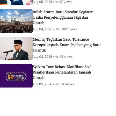
Aug 05, 2026 •
87 views
Inilah Aturan Baru Standar Kegiatan
Usaha Penyelenggaraan Haji dan
Umrah
Aug 04, 2026 •
3,307 views
Menhaj Tegaskan Zero Tolerance
Korupsi kepada Enam Pejabat yang Baru
Dilantik
Aug 03, 2026 •
46 views
Syakira Tour Bekasi Klarifikasi Soal
Pemberitaan Penelantaran Jamaah
Umrah
Aug 03, 2026 •
194 views