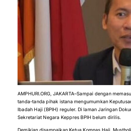
AMPHURI.ORG, JAKARTA–Sampai dengan memasuki 
tanda-tanda pihak istana mengumumkan Keputusan
Ibadah Haji (BPIH) reguler. Di laman Jaringan Do
Sekretariat Negara Keppres BPIH belum dirilis.
Demikian disampaikan Ketua Komnas Haji, Mustholi