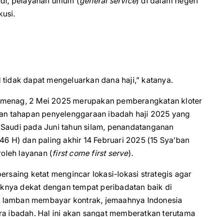
udi, pelayanan umum (
general service
) di dalam negeri
usi.
 tidak dapat mengeluarkan dana haji,” katanya.
Kemenag, 2 Mei 2025 merupakan pemberangkatan kloter
gkan tahapan penyelenggaraan ibadah haji 2025 yang
 Saudi pada Juni tahun silam, penandatanganan
46 H) dan paling akhir 14 Februari 2025 (15 Sya’ban
oleh layanan (
first come first serve
).
ersaing ketat mengincar lokasi-lokasi strategis agar
knya dekat dengan tempat peribadatan baik di
a lamban membayar kontrak, jemaahnya Indonesia
ra ibadah. Hal ini akan sangat memberatkan terutama