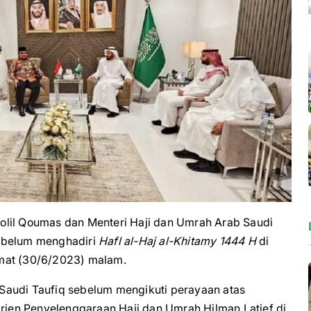
l Qoumas dan Menteri Haji dan Umrah Arab Saudi
sebelum menghadiri
Hafl al-Haj al-Khitamy 1444 H
di
umat (30/6/2023) malam.
Saudi Taufiq sebelum mengikuti perayaan atas
irjen Penyelenggaraan Haji dan Umrah Hilman Latief di