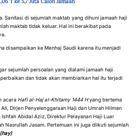
,06 T ke 5,7 Juta Calon Jamaah
. Sanitasi di sejumlah maktab yang dihuni jamaah haji
mlah maktab tidak keluar. Hal ini berakibat pada
ya.
na disampaikan ke Menhaj Saudi karena itu menjadi
ar sejumlah persoalan yang dialami jamaah haji
perbaikan dan tidak akan membiarkan hal itu terjadi
m acara
Hafl al-Haj al-Khitamy 1444 H
yang bertema
Ali, Dirjen Penyelenggaraan Haji dan Umrah Hilman
 Ishfah Abidal Aziz, Direktur Pelayanan Haji Luar
h Nasrullah Jasam. Pertemuan ini juga diikuti sejumlah
(hay)