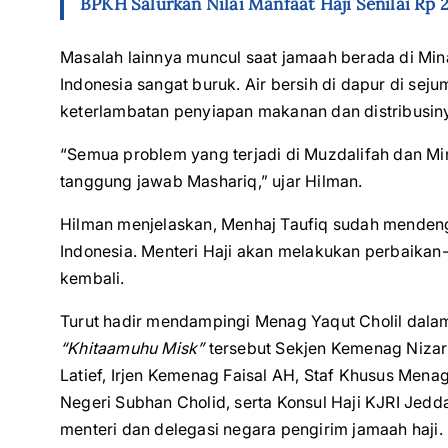
BPKH Salurkan Nilai Manfaat Haji Senilai Rp 2
Masalah lainnya muncul saat jamaah berada di Mina
Indonesia sangat buruk. Air bersih di dapur di seju
keterlambatan penyiapan makanan dan distribusin
“Semua problem yang terjadi di Muzdalifah dan Mi
tanggung jawab Mashariq,” ujar Hilman.
Hilman menjelaskan, Menhaj Taufiq sudah mendeng
Indonesia. Menteri Haji akan melakukan perbaikan-
kembali.
Turut hadir mendampingi Menag Yaqut Cholil dala
“Khitaamuhu Misk”
tersebut Sekjen Kemenag Nizar 
Latief, Irjen Kemenag Faisal AH, Staf Khusus Menag
Negeri Subhan Cholid, serta Konsul Haji KJRI Jedda
menteri dan delegasi negara pengirim jamaah haji.