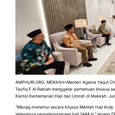
AMPHURI.ORG, MEKKAH–Menteri Agama Yaqut Choli
Taufiq F Al Rabiah menggelar pertemuan khusus 
Kantor Kementerian Haji dan Umrah di Mekkah, J
“Menag menemui secara khusus Menteri Haji Arab 
selesainya penyelenggaraan haji 1444 H,” terang D