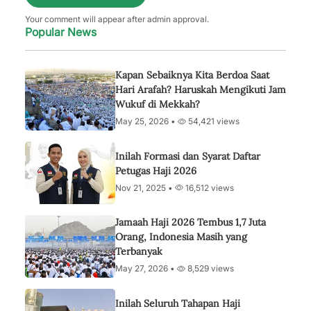
Your comment will appear after admin approval.
Popular News
Kapan Sebaiknya Kita Berdoa Saat
Hari Arafah? Haruskah Mengikuti Jam
Wukuf di Mekkah?
May 25, 2026 •
54,421 views
Inilah Formasi dan Syarat Daftar
Petugas Haji 2026
Nov 21, 2025 •
16,512 views
Jamaah Haji 2026 Tembus 1,7 Juta
Orang, Indonesia Masih yang
Terbanyak
May 27, 2026 •
8,529 views
Inilah Seluruh Tahapan Haji