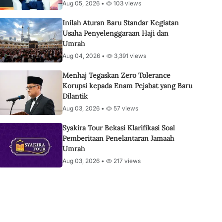
Aug 05, 2026 •
103 views
Inilah Aturan Baru Standar Kegiatan
Usaha Penyelenggaraan Haji dan
Umrah
Aug 04, 2026 •
3,391 views
Menhaj Tegaskan Zero Tolerance
Korupsi kepada Enam Pejabat yang Baru
Dilantik
Aug 03, 2026 •
57 views
Syakira Tour Bekasi Klarifikasi Soal
Pemberitaan Penelantaran Jamaah
Umrah
Aug 03, 2026 •
217 views