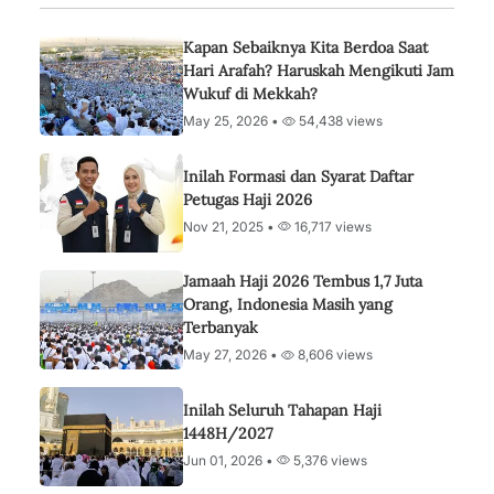
Kapan Sebaiknya Kita Berdoa Saat
Hari Arafah? Haruskah Mengikuti Jam
Wukuf di Mekkah?
May 25, 2026 •
54,438 views
Inilah Formasi dan Syarat Daftar
Petugas Haji 2026
Nov 21, 2025 •
16,717 views
Jamaah Haji 2026 Tembus 1,7 Juta
Orang, Indonesia Masih yang
Terbanyak
May 27, 2026 •
8,606 views
Inilah Seluruh Tahapan Haji
1448H/2027
Jun 01, 2026 •
5,376 views