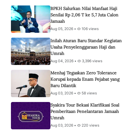
BPKH Salurkan Nilai Manfaat Haji
Senilai Rp 2,06 T ke 5,7 Juta Calon
Jamaah
Aug 05, 2026 •
106 views
Inilah Aturan Baru Standar Kegiatan
Usaha Penyelenggaraan Haji dan
Umrah
Aug 04, 2026 •
3,396 views
Menhaj Tegaskan Zero Tolerance
Korupsi kepada Enam Pejabat yang
Baru Dilantik
Aug 03, 2026 •
58 views
Syakira Tour Bekasi Klarifikasi Soal
Pemberitaan Penelantaran Jamaah
Umrah
Aug 03, 2026 •
220 views