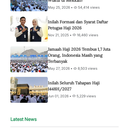
Wukuf di Mekkah?
May 25, 2026 •
54,414 views
Inilah Formasi dan Syarat Daftar
Petugas Haji 2026
Nov 21, 2025 •
16,460 views
Jamaah Haji 2026 Tembus 1,7 Juta
Orang, Indonesia Masih yang
Terbanyak
May 27, 2026 •
8,503 views
Inilah Seluruh Tahapan Haji
1448H/2027
Jun 01, 2026 •
5,229 views
Latest News