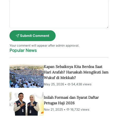
Submit Comment
Your comment will appear after admin approval.
Popular News
Kapan Sebaiknya Kita Berdoa Saat
Hari Arafah? Haruskah Mengikuti Jam
Wukuf di Mekkah?
May 25, 2026 •
54,438 views
Inilah Formasi dan Syarat Daftar
Petugas Haji 2026
Nov 21, 2025 •
16,732 views