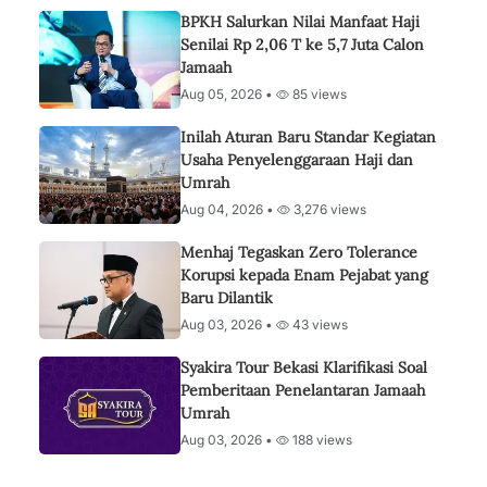
BPKH Salurkan Nilai Manfaat Haji
Senilai Rp 2,06 T ke 5,7 Juta Calon
Jamaah
Aug 05, 2026 •
85 views
Inilah Aturan Baru Standar Kegiatan
Usaha Penyelenggaraan Haji dan
Umrah
Aug 04, 2026 •
3,276 views
Menhaj Tegaskan Zero Tolerance
Korupsi kepada Enam Pejabat yang
Baru Dilantik
Aug 03, 2026 •
43 views
Syakira Tour Bekasi Klarifikasi Soal
Pemberitaan Penelantaran Jamaah
Umrah
Aug 03, 2026 •
188 views