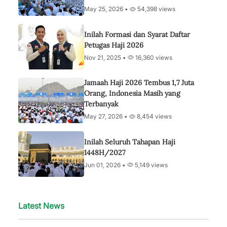
May 25, 2026 •
54,398 views
Inilah Formasi dan Syarat Daftar
Petugas Haji 2026
Nov 21, 2025 •
16,360 views
Jamaah Haji 2026 Tembus 1,7 Juta
Orang, Indonesia Masih yang
Terbanyak
May 27, 2026 •
8,454 views
Inilah Seluruh Tahapan Haji
1448H/2027
Jun 01, 2026 •
5,149 views
Latest News