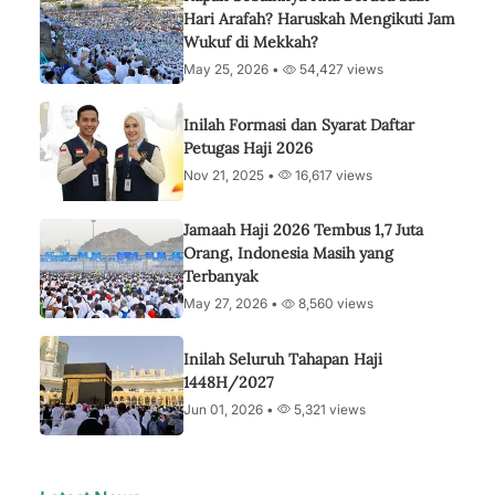
Hari Arafah? Haruskah Mengikuti Jam
Wukuf di Mekkah?
May 25, 2026 •
54,427 views
Inilah Formasi dan Syarat Daftar
Petugas Haji 2026
Nov 21, 2025 •
16,617 views
Jamaah Haji 2026 Tembus 1,7 Juta
Orang, Indonesia Masih yang
Terbanyak
May 27, 2026 •
8,560 views
Inilah Seluruh Tahapan Haji
1448H/2027
Jun 01, 2026 •
5,321 views