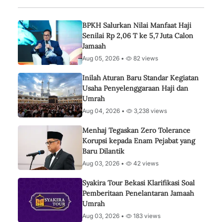
BPKH Salurkan Nilai Manfaat Haji
Senilai Rp 2,06 T ke 5,7 Juta Calon
Jamaah
Aug 05, 2026 •
82 views
Inilah Aturan Baru Standar Kegiatan
Usaha Penyelenggaraan Haji dan
Umrah
Aug 04, 2026 •
3,238 views
Menhaj Tegaskan Zero Tolerance
Korupsi kepada Enam Pejabat yang
Baru Dilantik
Aug 03, 2026 •
42 views
Syakira Tour Bekasi Klarifikasi Soal
Pemberitaan Penelantaran Jamaah
Umrah
Aug 03, 2026 •
183 views