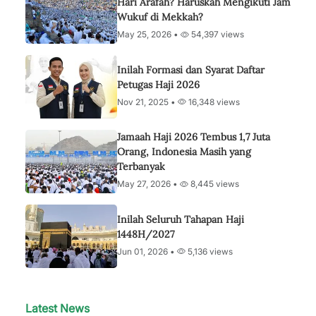
Hari Arafah? Haruskah Mengikuti Jam
Wukuf di Mekkah?
May 25, 2026 •
54,397 views
Inilah Formasi dan Syarat Daftar
Petugas Haji 2026
Nov 21, 2025 •
16,348 views
Jamaah Haji 2026 Tembus 1,7 Juta
Orang, Indonesia Masih yang
Terbanyak
May 27, 2026 •
8,445 views
Inilah Seluruh Tahapan Haji
1448H/2027
Jun 01, 2026 •
5,136 views
Latest News