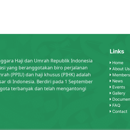
Links
nggara Haji dan Umrah Republik Indonesia
Home
asi yang beranggotakan biro perjalanan
About Us
rah (PPIU) dan haji khusus (PIHK) adalah
Members
sar di Indonesia. Berdiri pada 1 September
News
Events
gota terbanyak dan telah mengantongi
Gallery
Documen
FAQ
Contact