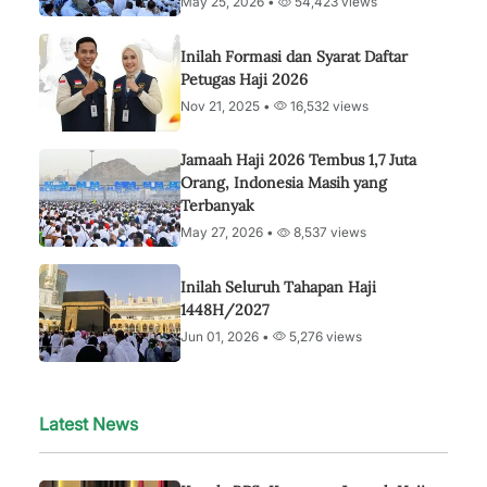
May 25, 2026 •
54,423 views
Inilah Formasi dan Syarat Daftar
Petugas Haji 2026
Nov 21, 2025 •
16,532 views
Jamaah Haji 2026 Tembus 1,7 Juta
Orang, Indonesia Masih yang
Terbanyak
May 27, 2026 •
8,537 views
Inilah Seluruh Tahapan Haji
1448H/2027
Jun 01, 2026 •
5,276 views
Latest News