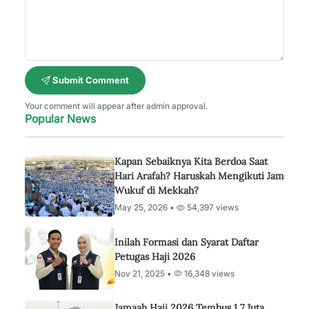
Submit Comment
Your comment will appear after admin approval.
Popular News
Kapan Sebaiknya Kita Berdoa Saat
Hari Arafah? Haruskah Mengikuti Jam
Wukuf di Mekkah?
May 25, 2026 •
54,397 views
Inilah Formasi dan Syarat Daftar
Petugas Haji 2026
Nov 21, 2025 •
16,348 views
Jamaah Haji 2026 Tembus 1,7 Juta