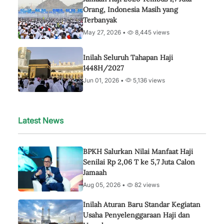
Orang, Indonesia Masih yang
Terbanyak
May 27, 2026 •
8,445 views
Inilah Seluruh Tahapan Haji
1448H/2027
Jun 01, 2026 •
5,136 views
Latest News
BPKH Salurkan Nilai Manfaat Haji
Senilai Rp 2,06 T ke 5,7 Juta Calon
Jamaah
Aug 05, 2026 •
82 views
Inilah Aturan Baru Standar Kegiatan
Usaha Penyelenggaraan Haji dan