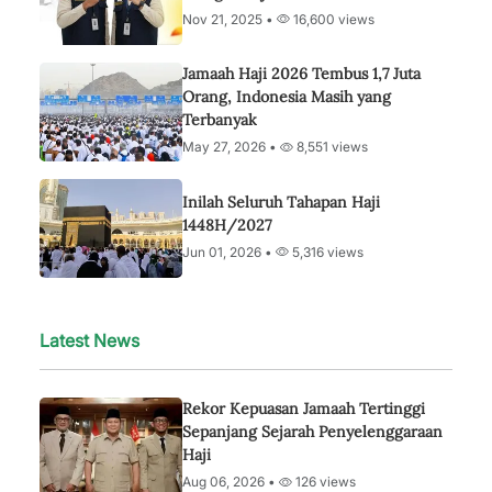
Nov 21, 2025 •
16,600 views
Jamaah Haji 2026 Tembus 1,7 Juta
Orang, Indonesia Masih yang
Terbanyak
May 27, 2026 •
8,551 views
Inilah Seluruh Tahapan Haji
1448H/2027
Jun 01, 2026 •
5,316 views
Latest News
Rekor Kepuasan Jamaah Tertinggi
Sepanjang Sejarah Penyelenggaraan
Haji
Aug 06, 2026 •
126 views