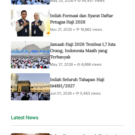
May 25, 2026 •
54,457 views
Inilah Formasi dan Syarat Daftar
Petugas Haji 2026
Nov 21, 2025 •
16,862 views
Jamaah Haji 2026 Tembus 1,7 Juta
Orang, Indonesia Masih yang
Terbanyak
May 27, 2026 •
8,668 views
Inilah Seluruh Tahapan Haji
1448H/2027
Jun 01, 2026 •
5,463 views
Latest News