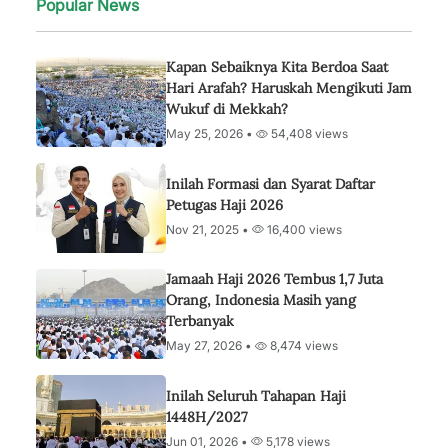
Popular News
Kapan Sebaiknya Kita Berdoa Saat
Hari Arafah? Haruskah Mengikuti Jam
Wukuf di Mekkah?
May 25, 2026 •
54,408 views
Inilah Formasi dan Syarat Daftar
Petugas Haji 2026
Nov 21, 2025 •
16,400 views
Jamaah Haji 2026 Tembus 1,7 Juta
Orang, Indonesia Masih yang
Terbanyak
May 27, 2026 •
8,474 views
Inilah Seluruh Tahapan Haji
1448H/2027
Jun 01, 2026 •
5,178 views