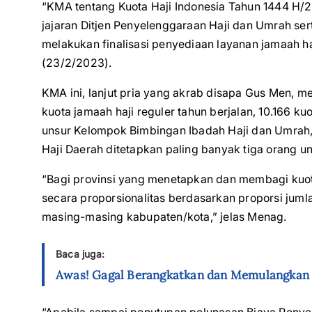
“KMA tentang Kuota Haji Indonesia Tahun 1444 H/2
jajaran Ditjen Penyelenggaraan Haji dan Umrah se
melakukan finalisasi penyediaan layanan jamaah ha
(23/2/2023).
KMA ini, lanjut pria yang akrab disapa Gus Men, me
kuota jamaah haji reguler tahun berjalan, 10.166 ku
unsur Kelompok Bimbingan Ibadah Haji dan Umrah, 
Haji Daerah ditetapkan paling banyak tiga orang u
“Bagi provinsi yang menetapkan dan membagi kuota
secara proporsionalitas berdasarkan proporsi jum
masing-masing kabupaten/kota,” jelas Menag.
Baca juga:
Awas! Gagal Berangkatkan dan Memulangkan J