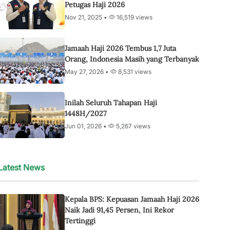
Petugas Haji 2026
Nov 21, 2025 •
16,519 views
Jamaah Haji 2026 Tembus 1,7 Juta
Orang, Indonesia Masih yang Terbanyak
May 27, 2026 •
8,531 views
Inilah Seluruh Tahapan Haji
1448H/2027
Jun 01, 2026 •
5,267 views
Latest News
Kepala BPS: Kepuasan Jamaah Haji 2026
Naik Jadi 91,45 Persen, Ini Rekor
Tertinggi