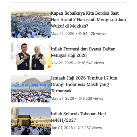
Kapan Sebaiknya Kita Berdoa Saat
Hari Arafah? Haruskah Mengikuti Jam
Wukuf di Mekkah?
May 25, 2026 •
54,425 views
Inilah Formasi dan Syarat Daftar
Petugas Haji 2026
Nov 21, 2025 •
16,547 views
Jamaah Haji 2026 Tembus 1,7 Juta
Orang, Indonesia Masih yang
Terbanyak
May 27, 2026 •
8,538 views
Inilah Seluruh Tahapan Haji
1448H/2027
Jun 01, 2026 •
5,287 views