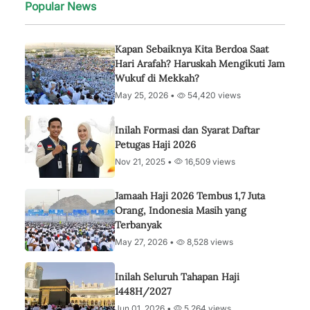
Popular News
Kapan Sebaiknya Kita Berdoa Saat
Hari Arafah? Haruskah Mengikuti Jam
Wukuf di Mekkah?
May 25, 2026 •
54,420 views
Inilah Formasi dan Syarat Daftar
Petugas Haji 2026
Nov 21, 2025 •
16,509 views
Jamaah Haji 2026 Tembus 1,7 Juta
Orang, Indonesia Masih yang
Terbanyak
May 27, 2026 •
8,528 views
Inilah Seluruh Tahapan Haji
1448H/2027
Jun 01, 2026 •
5,264 views